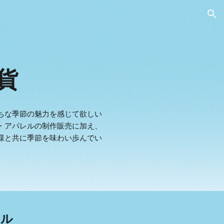
ion
貨
ちな季節の魅力を感じて欲しい
・アパレルの制作販売に加え、
様と共に季節を味わい歩んでい
ール